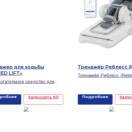
ажер для ходьбы
Тренажёр Реблесс (R
ED LIFT»
Тренажёр Реблесс (Reble
огательное средство для
продолжительной пасси
ия вертикального положения,
активной разработки кол
ечения опоры при
голеностопного суставов
робнее
Подробнее
Запросить КП
Запр
вижении.
для пассивных/активных
циклических движений л
лучезапястного суставов
заболеваниях или состоя
опорно-двигательного ап
центральной и перифер