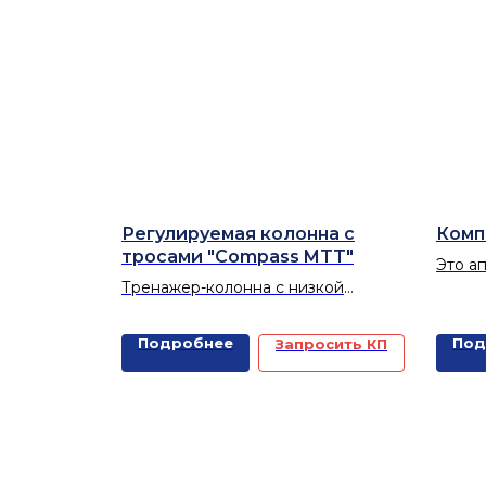
Регулируемая колонна с
Комп
тросами "Compass MTT"
Это а
Тренажер-колонна с низкой
мульт
инерцией позволяет выполнять
контр
широкий спектр упражнений на
реаби
Подробнее
Под
Запросить КП
развитие баланса, стабильности и
испол
силы, благодаря системе двух
вирту
параллельных тросов.