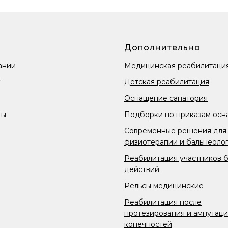
Дополнительно
ании
Медицинская реабилитаци
Детская реабилитация
Оснащение санатория
ты
Подборки по приказам осн
Современные решения для
физиотерапии и бальнеоло
Реабилитация участников 
действий
Рельсы медицинские
Реабилитация после
протезирования и ампутац
конечностей