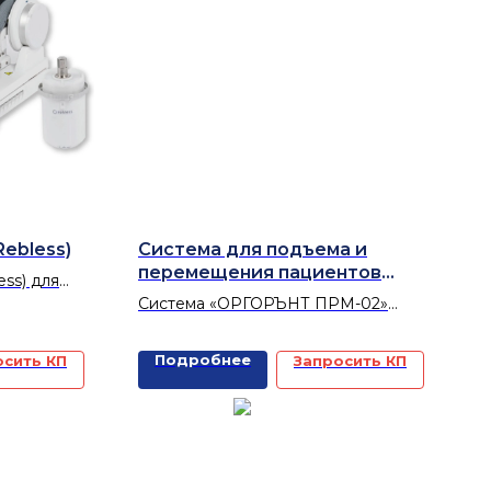
ebless)
Система для подъема и
перемещения пациентов
ss) для
рельсовая (потолочная,
вной/
Система «ОРГОРЪНТ ПРМ-02»
настенная) медицинская
енного и
предназначена для обеспечения
"ОРТОРЕНТ ПРМ-02"
, а также
безопасности и поддержки
Подробнее
осить КП
Запросить КП
пациента при ходьбе, для
октевого и
повышения мобильности и
 при
поддержания равновесия.
ниях
парата и
ической