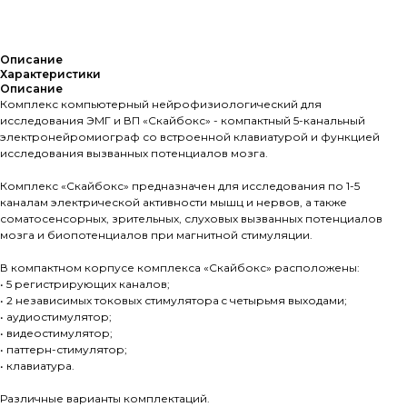
Запросить КП
Описание
Характеристики
Описание
Комплекс компьютерный нейрофизиологический для
исследования ЭМГ и ВП «Скайбокс» - компактный 5-канальный
электронейромиограф со встроенной клавиатурой и функцией
исследования вызванных потенциалов мозга.
Комплекс «Скайбокс» предназначен для исследования по 1-5
каналам электрической активности мышц и нервов, а также
соматосенсорных, зрительных, слуховых вызванных потенциалов
мозга и биопотенциалов при магнитной стимуляции.
В компактном корпусе комплекса «Скайбокс» расположены:
• 5 регистрирующих каналов;
• 2 независимых токовых стимулятора c четырьмя выходами;
• аудиостимулятор;
• видеостимулятор;
• паттерн-стимулятор;
• клавиатура.
Различные варианты комплектаций.