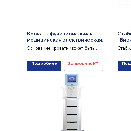
Кровать функциональная
Стаб
медицинская электрическая
"Био
DB-6
Основание кровати может быть
Стаби
приведено в горизонтальное
«Биок
положение, в полунаклоненное
посту
Подробнее
Под
Запросить КП
положение, положение согнутых ног;
реаби
кровать можно поднимать и
предн
опускать.
патол
оценк
прово
восст
равно
биоло