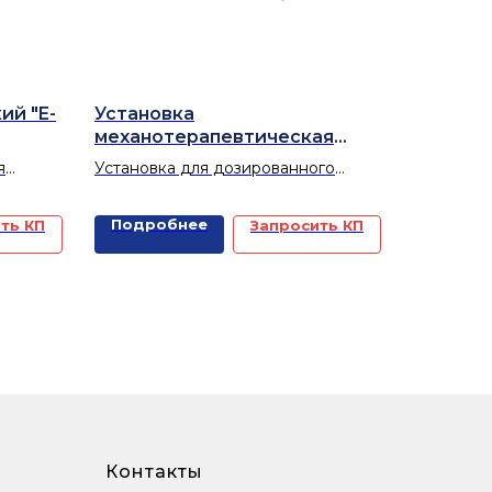
ий "E-
Установка
механотерапевтическая
«ОРМЕД-тракцион»
я
Установка для дозированного
временно
вытяжения позвоночника и суставов.
ижних
Подробнее
ть КП
Запросить КП
остью
ость ног.
Контакты