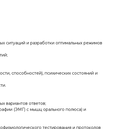
ных ситуаций и разработки оптимальных режимов
тий;
ости, способностей), психических состояний и
ти.
ых вариантов ответов;
графии (ЭМГ) с мышц орального полюса) и
сихофизиологического тестирования и протоколов