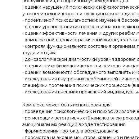
обслуживания, в спортивных учреждениях для:
• оценки нарушений психических и физиологически
уточнения клинического и функционального диагно
• проективной психодиагностики: изучения бессоз
• оценки уровня развития профессионально важны
• оценки эффективности лечения и других реабил
• комплексной оценки ограничений жизнедеятельн
• контроля функционального состояния организма
труда и отдыха;
• донозологической диагностики уровня здоровья
• оценки психофизиологического и психологическог
• оценки возможности обследуемого выполнять ин
• исследования внутренних особенностей личности:
специфики протекания психических процессов (вни
• исследования внешних проявлений индивидуальн
Комплекс может быть использован для:
• проведения психологических и психофизиологиче
• регистрации вегетативных (6 каналов электрокар
эмоциональных реакций в ходе тестирования;
• формирования протокола обследования;
• просмотра на экране монитора, хранения и печат