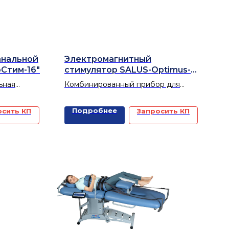
анальной
Электромагнитный
Стим-16"
стимулятор SALUS-Optimus-
Pro с модулем ЭУВТ
ьная
Комбинированный прибор для
коррекции
экстракорпоральной ударно-
ьных
волновой терапии и
Подробнее
осить КП
Запросить КП
электромагнитной терапии.