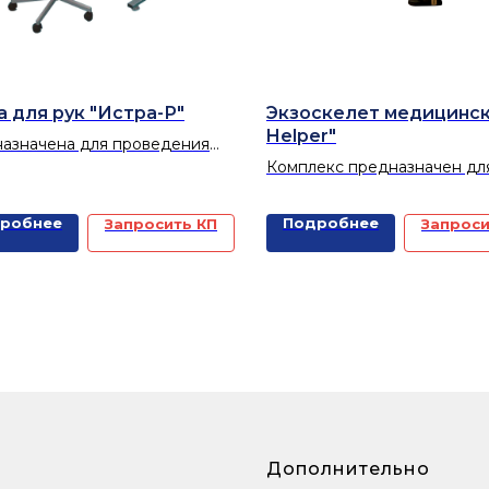
а для рук "Истра-Р"
Экзоскелет медицинск
Helper"
азначена для проведения
массажа рук в пресной или
Комплекс предназначен дл
 минерализованной воде.
реабилитации пациентов, 
ьные ванны для рук
утративших подвижность н
робнее
Подробнее
Запросить КП
Запроси
идные, радоновые и т.д.)
конечностей. Также может
ьзуются как самостоятельные
применяться людьми, полн
уры, так и в качестве
потерявшими функциональн
нения к общим ваннам.
Дополнительно