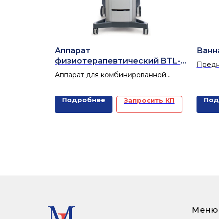
Аппарат
Ванн
физиотерапевтический BTL-
Предн
5000
Аппарат для комбинированной
гидро
терапии
слабо
Локал
Подробнее
Под
Запросить КП
(сульф
испол
процед
допол
Меню