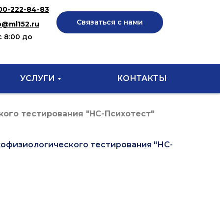
00-222-84-83
Связаться с нами
o@ml152.ru
с 8:00 до
УСЛУГИ
КОНТАКТЫ
ого тестирования "НС-Психотест"
офизиологического тестирования "НС-