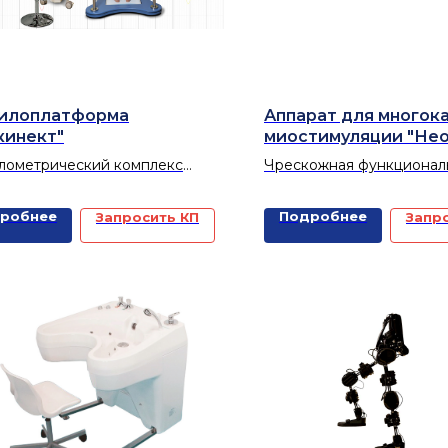
илоплатформа
Аппарат для многок
кинект"
миостимуляции "Нео
лометрический комплекс
Чрескожная функционал
инект» для оценки
электростимуляция для 
ральной функции и
патологических двигател
робнее
Подробнее
Запросить КП
Запр
литации методом БОС
стереотипов.
азначен для диагностики
огии баланса, объективной
и эффективности
димого лечения, а также
ановления функции
весия с помощью
гической обратной связи.