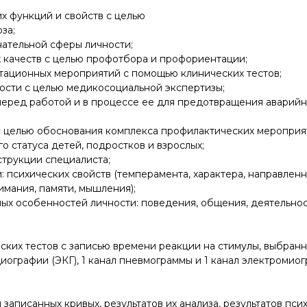
х функций и свойств с целью
за;
нательной сферы личности;
х качеств с целью профотбора и профориентации;
итационных мероприятий с помощью клинических тестов;
ости с целью медикосоциальной экспертизы;
 перед работой и в процессе ее для предотвращения аварий
 с целью обоснования комплекса профилактических мероприя
о статуса детей, подростков и взрослых;
струкции специалиста;
 психических свойств (темперамента, характера, направленн
мания, памяти, мышления);
ых особенностей личности: поведения, общения, деятельнос
ских тестов с записью времени реакции на стимулы, выбранн
диографии (ЭКГ), 1 канал пневмограммы и 1 канал электромио
и записанных кривых, результатов их анализа, результатов п