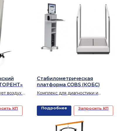
нский
Стабилометрическая
РТОРЕНТ»
платформа COBS (КОБС)
ет воздух в
Комплекс для диагностики и
ая
активной реабилитации патологии
ных
двигательной системы и органов
Подробнее
осить КП
Запросить КП
п, ОРЗ,
равновесия
другие.