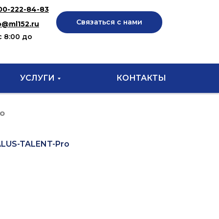
00-222-84-83
Связаться с нами
o@ml152.ru
с 8:00 до
УСЛУГИ
КОНТАКТЫ
o
ALUS-TALENT-Pro