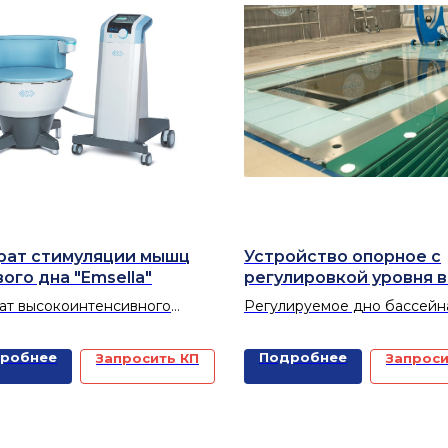
ализованной воды.
рат стимуляции мышц
Устройство опорное с
ого дна "Emsella"
регулировкой уровня 
для реабилитации в б
ат высокоинтенсивного
Регулируемое дно бассейн
тного поля для глубокой
проведения процедур
ляции мышц тазового дна.
реабилитации в воде
робнее
Подробнее
Запросить КП
Запроси
ационная технология для
ия проблем, связанных с
лением мышц тазового дна.