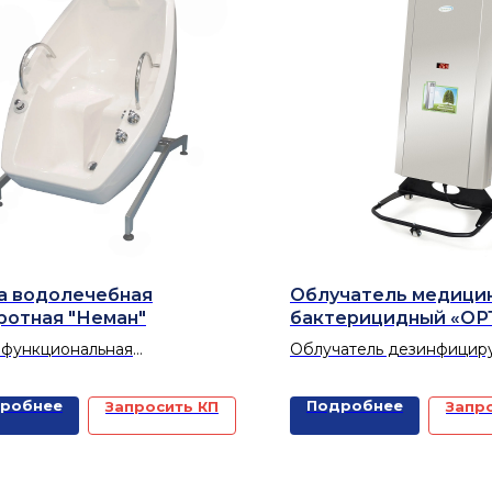
а водолечебная
Облучатель медици
ротная "Неман"
бактерицидный «О
функциональная
Облучатель дезинфициру
ечебная ванна с
помещении, предотвращ
атической системой наклона
распространение различ
робнее
Подробнее
Запросить КП
Запр
предназначена для
инфекций, таких как грип
дения стандартных
дифтерия, туберкулез и 
еологических процедур с
нением пресной или слабо