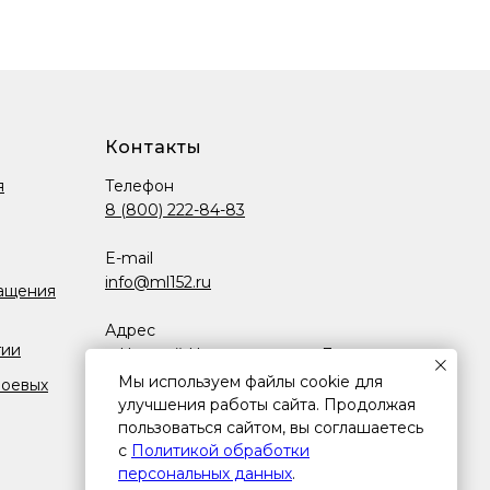
кнопками для быстрой остановки.
Контакты
я
Телефон
8 (800) 222-84-83
E-mail
info@ml152.ru
ащения
Адрес
гии
г. Нижний Новгород, пр-кт Ленина,
д. 98д к. 1, помещ. п6
Мы используем файлы cookie для
боевых
улучшения работы сайта. Продолжая
Режим работы
пользоваться сайтом, вы соглашаетесь
с
Политикой обработки
Пн-Пт.: 8:00-17:00 (МСК)
персональных данных
.