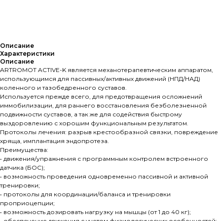
Запросить КП
Описание
Характеристики
Описание
ARTROMOT ACTIVE-K является механотерапевтическим аппаратом,
использующимся для пассивных/активных движений (НПД/НАД)
коленного и тазобедренного суставов.
Используется прежде всего, для предотвращения осложнений
иммобилизации, для раннего восстановления безболезненной
подвижности суставов, а так же для содействия быстрому
выздоровлению с хорошим функциональным результатом.
Протоколы лечения: разрыв крестообразной связки, повреждение
хряща, имплантация эндопротеза.
Преимущества:
• движения/упражнения с программным контролем встроенного
датчика (БОС);
• возможность проведения одновременно пассивной и активной
тренировки;
• протоколы для координации/баланса и тренировки
проприоцепции;
• возможность дозировать нагрузку на мышцы (от 1 до 40 кг);
• обеспечение движения с учетом физиологических особенностей;