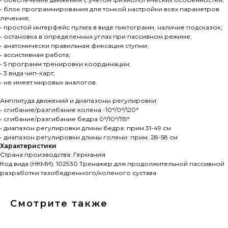
• блок программирования для тонкой настройки всех параметров
лечения;
• простой интерфейс пульта в виде пиктограмм, наличие подсказок;
• остановка в определенных углах при пассивном режиме;
• анатомически правильная фиксация ступни;
• ассистивная работа;
• 5 программ тренировки координации;
• 3 вида чип-карт;
• не имеет мировых аналогов.
Амплитуда движений и диапазоны регулировки:
• сгибание/разгибание колена -10°/0°/120°
• сгибание/разгибание бедра 0°/10°/115°
• диапазон регулировки длины бедра: прим.31-49 см
• диапазон регулировки длины голени: прим. 28-58 см
Характеристики
Страна производства: Германия
Код вида (НКМИ): 102930 Тренажер для продолжительной пассивной
разработки тазобедренного/коленого сустава
Смотрите также