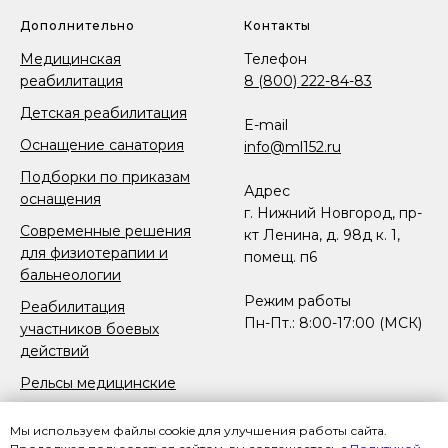
Дополнительно
Контакты
Медицинская
Телефон
реабилитация
8 (800) 222-84-83
Детская реабилитация
E-mail
Оснащение санатория
info@ml152.ru
Подборки по приказам
Адрес
оснащения
г. Нижний Новгород, пр-
Современные решения
кт Ленина, д. 98д к. 1,
для физиотерапии и
помещ. п6
бальнеологии
Режим работы
Реабилитация
Пн-Пт.: 8:00-17:00 (МСК)
участников боевых
действий
Рельсы медицинские
Реабилитация после
Мы используем файлы cookie для улучшения работы сайта.
протезирования и