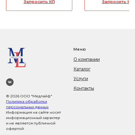
конечностей и для
поляризованного,
Запросить КП
Запросить КП
улучшения притока крови к
монохроматического с
ним.
виде лазерного луча.
Меню
О компании
Каталог
Услуги
Контакты
© 2026 ООО "Медлайф"
Политика обработки
персональных данных
Информация на сайте носит
информационный характер
и не является публичной
офертой.