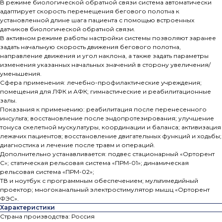
В режиме биологической обратной связи система автоматически
адаптирует скорость перемещения бегового полотна к
установленной длине шага пациента с помощью встроенных
датчиков биологической обратной связи.
В активном режиме работы настройки системы позволяют заранее
задать начальную скорость движения бегового полотна,
направление движения и угол наклона, а также задать параметры
изменения указанных начальных значений в сторону увеличения/
уменьшения.
Сфера применения: лечебно-профилактические учреждения;
помещения для ЛФК и АФК; гимнастические и реабилитационные
залы.
Показания к применению: реабилитация после перенесенного
инсульта; восстановление после эндопротезирования; улучшение
тонуса скелетной мускулатуры, координации и баланса; активизация
лежачих пациентов; восстановление двигательных функций и ходьбы;
диагностика и лечение после травм и операций.
Дополнительно устанавливается: подвес стационарный «Орторент
С»; статическая рельсовая система «ПРМ-01»; динамическая
рельсовая система «ПРМ-02»;
ТВ и ноутбук с программным обеспечением; мультимедийный
проектор; многоканальный электростимулятор мышц «Орторент
ФЭС».
Характеристики
Страна производства: Россия