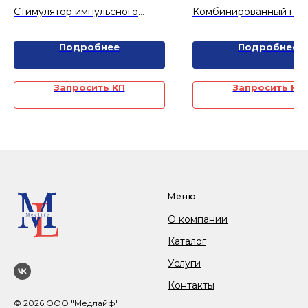
SALUS-TALENT-A
Optimus-Pro с мод
Стимулятор импульсного
Комбинированный пр
ЭУВТ
электромагнитного
для экстракорпоральн
воздействия высокой
ударно-волновой тера
Подробнее
Подробнее
интенсивности.
электромагнитной тер
Запросить КП
Запросить КП
Меню
О компании
Каталог
Услуги
Контакты
© 2026 ООО "Медлайф"