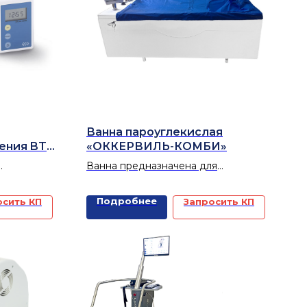
Ванна пароуглекислая
ения BTL-
«ОККЕРВИЛЬ-КОМБИ»
Ванна предназначена для
в
проведения пароуглекислых
процедур
Подробнее
осить КП
Запросить КП