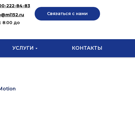
00-222-84-83
Связаться с нами
o@ml152.ru
с 8:00 до
УСЛУГИ
КОНТАКТЫ
Motion