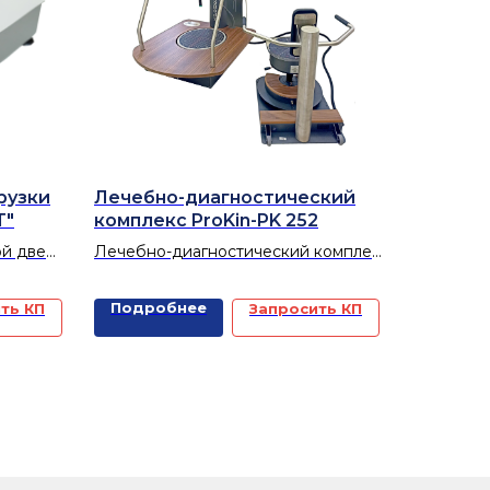
рузки
Лечебно-диагностический
Т"
комплекс ProKin-PK 252
ой две
Лечебно-диагностический комплекс
и
Pr oKinoKin-PK 252 с биологической
дуваются
обратной связью (БОС) для лечения
Подробнее
ть КП
Запросить КП
ой и
последствий заболеваний и
или бег.
повреждений опорно-двигательного
аппарата