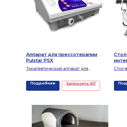
Аппарат для прессотерапии
Стол
Pulstar PSX
инте
устр
Терапевтический аппарат для
Стол-
робо
сегментарной дозируемой
интег
меха
прессотерапии
робот
Подробнее
Под
Запросить КП
конеч
устро