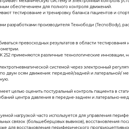
матривает механическую систему и электронный контроль уст
ным обеспечением для полного контроля движений.
ивают тестирование и тренировку баланса пациентов и спор
ыми разработками производителя Технободи (TecnoBody), р
биваться превосходных результатов в области тестирования
лометрии.
K 252 применяются различные технологические инновации, н
лектропневматической системой через электронный регулято
 по двум осям движения: передней/задней и латеральной/ м
ную.
имеет целью оценить постуральный контроль пациента в ста
ебаний центра давления в передне-заднем и латерально-мед
емой нагрузкой часто используется для управления периф
ьных связок (большеберцовых вывихов), восстановления пос
акже для восстановления периферического проприоцептивно