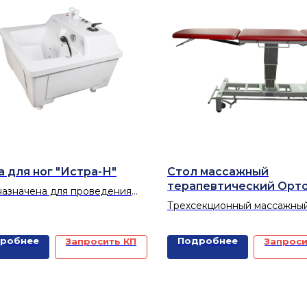
а для ног "Истра-Н"
Стол массажный
терапевтический Орт
азначена для проведения
Кинезо
вого гидромассажа ног в
Трехсекционный массажны
ой или слабо
терапевтический стол для
ализованной воде. Локальные
проведения сеансов массаж
робнее
Подробнее
Запросить КП
Запроси
 для ног (сульфидные,
мануальной терапии и заня
овые и др.) используются как
различным кинезотерапевт
тоятельные процедуры и как
методикам
нение к общим ваннам.