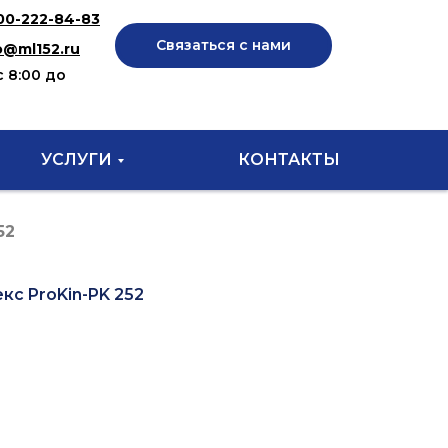
00-222-84-83
Связаться с нами
o@ml152.ru
с 8:00 до
УСЛУГИ
КОНТАКТЫ
52
с ProKin-PK 252