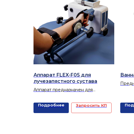
кнопками для быстрой остановки.
Аппарат FLEX-F05 для
Ванн
лучезапястного сустава
Предн
Аппарат предназначен для
вихре
продолжительной пассивной
пресн
разработки лучезапястного сустава.
минер
Подробнее
Под
Запросить КП
ванны
радон
самос
допол