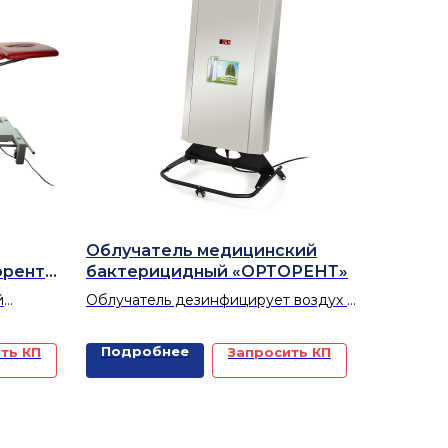
Облучатель медицинский
орент
бактерицидный «ОРТОРЕНТ»
й
Облучатель дезинфицирует воздух в
помещении, предотвращая
а,
распространение различных
Подробнее
ть КП
Запросить КП
тий по
инфекций, таких как грипп, ОРЗ,
ическим
дифтерия, туберкулез и другие.