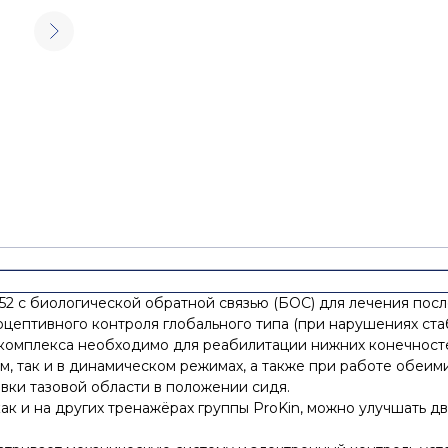
52 с биологической обратной связью (БОС) для лечения пос
оцептивного контроля глобального типа (при нарушениях ст
омплекса необходимо для реабилитации нижних конечносте
м, так и в динамическом режимах, а также при работе обеи
ки тазовой области в положении сидя.
как и на других тренажёрах группы ProKin, можно улучшать д