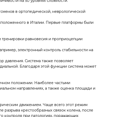
ойчивости на 50 уровнях сложности.
тсменов в ортопедической, неврологической
асположенного в Италии. Первые платформы были
 и тренировки равновесия и проприоцепции
апример, электронный контроль стабильности на
р давления. Система также позволяет
едиальной. Благодаря этой функции система может
тичном положении. Наиболее частыми
иальном направлениях, а также оценка площади и
ерическим движением. Чаще всего этот режим
ле разрыва крестообразных связок колена, после
го контроля при патологиях, поражающих