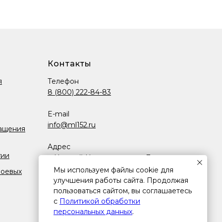
Контакты
я
Телефон
8 (800) 222-84-83
E-mail
info@ml152.ru
ащения
Адрес
гии
г. Нижний Новгород, пр-кт Ленина,
д. 98д к. 1, помещ. п6
Мы используем файлы cookie для
боевых
улучшения работы сайта. Продолжая
Режим работы
пользоваться сайтом, вы соглашаетесь
с
Политикой обработки
Пн-Пт.: 8:00-17:00 (МСК)
персональных данных
.