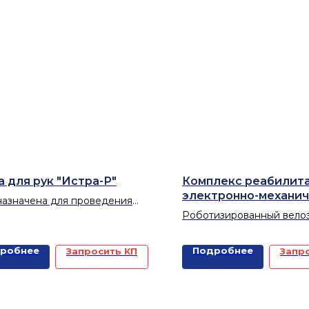
а для рук "Истра-Р"
Комплекс реабилит
электронно-механи
азначена для проведения
терапевтический O
массажа рук в пресной или
Роботизированный вело
 минерализованной воде.
для активно-пассивной
ьные ванны для рук
механотерапии
робнее
Подробнее
Запросить КП
Запр
идные, радоновые и т.д.)
ьзуются как самостоятельные
уры, так и в качестве
нения к общим ваннам.