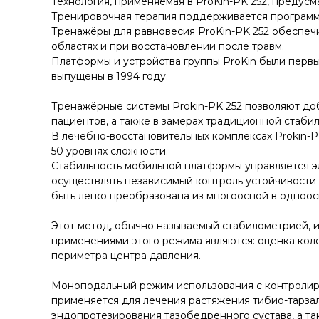
Технология, применяемая в ProKin-PK 252, предус
Тренировочная терапия поддерживается программ
Тренажёры для равновесия ProKin-PK 252 обеспеч
областях и при восстановлении после травм.
Платформы и устройства группы ProKin были перв
выпущены в 1994 году.
Тренажёрные системы Prokin-PK 252 позволяют до
пациентов, а также в замерах традиционной стаби
В лечебно-восстановительных комплексах Prokin-P
50 уровнях сложности.
Стабильность мобильной платформы управляется э
осуществлять независимый контроль устойчивости
быть легко преобразована из многоосной в одноос
Этот метод, обычно называемый стабилометрией, 
применениями этого режима являются: оценка кол
периметра центра давления.
Моноподальный режим использования с контролиру
применяется для лечения растяжения тибио-тарзал
эндопротезирования тазобедренного сустава, а т