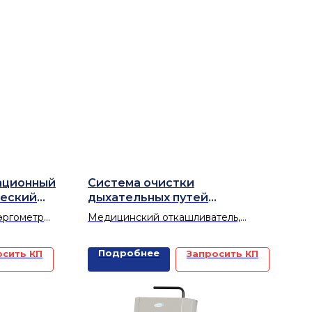
ационный
Система очистки
ческий
дыхательных путей
MEGO
«Орторент Респира»
эргометр
Медицинский откашливатель,
работающий при помощи
принудительных высокочастотных
Подробнее
осить КП
Запросить КП
малоамплитудных колебаний стенок
грудной клетки за счет
вибрационных жилетов.