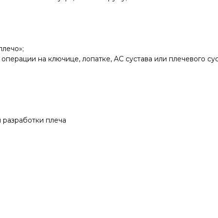
плечо»;
перации на ключице, лопатке, AC сустава или плечевого сус
 разработки плеча