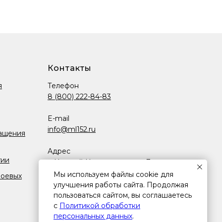
Контакты
я
Телефон
8 (800) 222-84-83
E-mail
info@ml152.ru
ащения
Адрес
гии
г. Нижний Новгород, пр-кт Ленина,
д. 98д к. 1, помещ. п6
Мы используем файлы cookie для
боевых
улучшения работы сайта. Продолжая
Режим работы
пользоваться сайтом, вы соглашаетесь
с
Политикой обработки
Пн-Пт.: 8:00-17:00 (МСК)
персональных данных
.