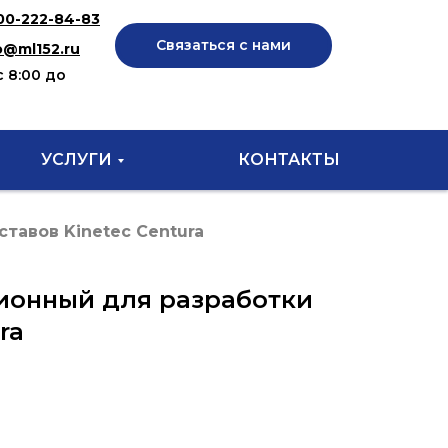
00-222-84-83
Связаться с нами
o@ml152.ru
с 8:00 до
УСЛУГИ
КОНТАКТЫ
тавов Kinetec Centura
ионный для разработки
ra