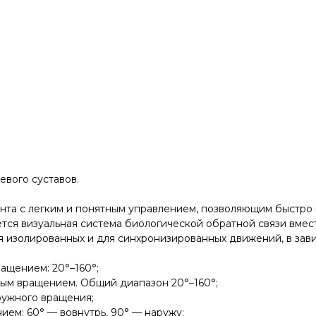
вого суставов.
та с легким и понятным управлением, позволяющим быстро н
тся визуальная система биологической обратной связи вмес
я изолированных и для синхронизированных движений, в зав
ащением: 20°–160°;
ым вращением. Общий диапазон 20°–160°;
ружного вращения;
м: 60° — вовнутрь, 90° — наружу;