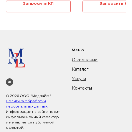
периоде, после
Запросить КП
Запросить КП
хирургических операций на
суставе, заболеваний сустава,
а также для профилактики
осложнений, связанных с
длительной неподвижностью.
Меню
О компании
Каталог
Услуги
Контакты
© 2026 ООО "Медлайф"
Политика обработки
персональных данных
Информация на сайте носит
информационный характер
и не является публичной
офертой.